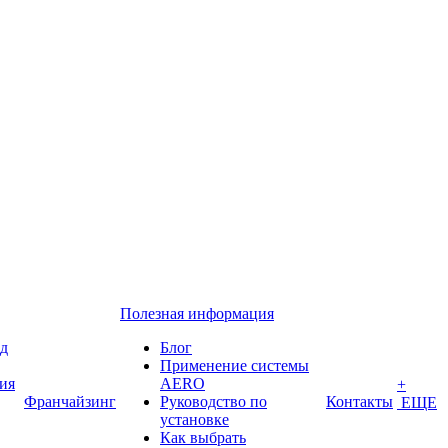
Полезная информация
ед
Блог
Применение системы
ия
AERO
+
Франчайзинг
Руководство по
Контакты
ЕЩЕ
установке
Как выбрать