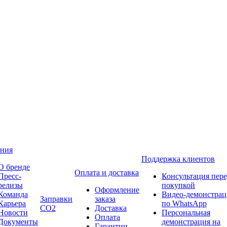
ния
Поддержка клиентов
О бренде
Оплата и доставка
Пресс-
Консультация пер
релизы
покупкой
Оформление
Команда
Видео-демонстрац
Заправки
заказа
Карьера
по WhatsApp
CO2
Доставка
Новости
Персональная
Оплата
Документы
демонстрация на
Гарантии