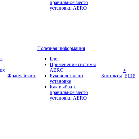
правильное место
установки AERO
Полезная информация
ед
Блог
Применение системы
ия
AERO
+
Франчайзинг
Руководство по
Контакты
ЕЩЕ
установке
Как выбрать
правильное место
установки AERO