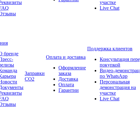
Реквизиты
участке
FAQ
Live Chat
Отзывы
ния
Поддержка клиентов
О бренде
Оплата и доставка
Пресс-
Консультация пер
релизы
покупкой
Оформление
Команда
Видео-демонстрац
Заправки
заказа
Карьера
по WhatsApp
CO2
Доставка
Новости
Персональная
Оплата
Документы
демонстрация на
Гарантии
Реквизиты
участке
FAQ
Live Chat
Отзывы