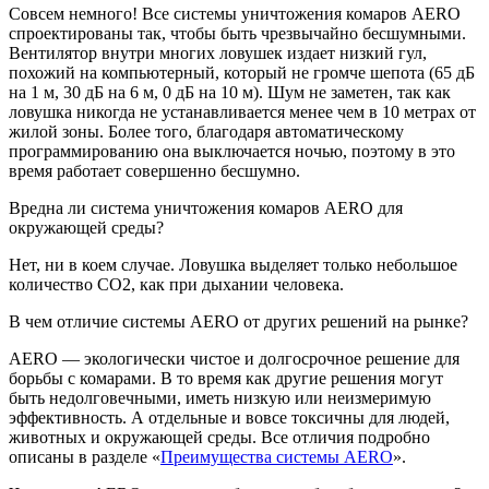
Совсем немного! Все системы уничтожения комаров AERO
спроектированы так, чтобы быть чрезвычайно бесшумными.
Вентилятор внутри многих ловушек издает низкий гул,
похожий на компьютерный, который не громче шепота (65 дБ
на 1 м, 30 дБ на 6 м, 0 дБ на 10 м). Шум не заметен, так как
ловушка никогда не устанавливается менее чем в 10 метрах от
жилой зоны. Более того, благодаря автоматическому
программированию она выключается ночью, поэтому в это
время работает совершенно бесшумно.
Вредна ли система уничтожения комаров AERO для
окружающей среды?
Нет, ни в коем случае. Ловушка выделяет только небольшое
количество CO2, как при дыхании человека.
В чем отличие системы AERO от других решений на рынке?
AERO — экологически чистое и долгосрочное решение для
борьбы с комарами. В то время как другие решения могут
быть недолговечными, иметь низкую или неизмеримую
эффективность. А отдельные и вовсе токсичны для людей,
животных и окружающей среды. Все отличия подробно
описаны в разделе «
Преимущества системы AERO
».