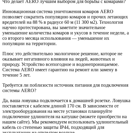
Что делает AERO лучшим выбором для борьбы с комарами?
Инновационная система уничтожения комаров AERO
позволяет сократить популяцию комаров и прочих летающих
вредителей на 88 % в радиусе 60 м (11 300 м2). Технология
научно протестирована, вы заметите значительное
уменьшение количества комаров и укусов в течение недели, а
со второго месяца использования — уменьшение их
популяции на территории.
Плюс это действительно экологичное решение, которое не
оказывает негативного влияния на людей, животных и
природу. Устройство всепогодное и водонепроницаемое.
Система AERO имеет гарантию на ремонт или замену в
течение 5 лет.
Требуется ли поблизости источник питания для подключения
системы AERO?
Да, ваша ловушка подключается к домашней розетке. Ловушка
поставляется с кабелем длиной 170 см. В зависимости от
электрооборудования на месте установки планируйте
подключение удлинителя на катушке (можете приобрести на
нашем сайте). Мы рекомендуем использовать удлинительный
кабель со степенью защиты IP44, подходящий для
эксплуатации на открытом воздухе.