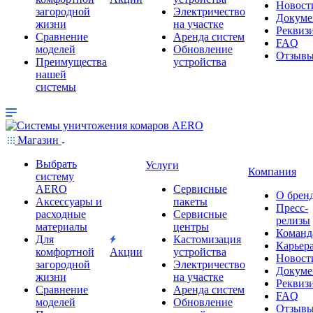
Новост
загородной
Электричество
Докуме
жизни
на участке
Реквиз
Сравнение
Аренда систем
FAQ
моделей
Обновление
Отзыв
Преимущества
устройства
нашей
системы
Магазин
Выбрать
Услуги
Компания
систему
AERO
Сервисные
О брен
Аксессуары и
пакеты
Пресс-
расходные
Сервисные
релизы
материалы
центры
Команд
Для
Кастомизация
Карьер
комфортной
Акции
устройства
Новост
загородной
Электричество
Докуме
жизни
на участке
Реквиз
Сравнение
Аренда систем
FAQ
моделей
Обновление
Отзыв